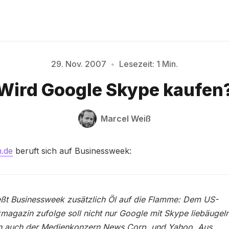
29. Nov. 2007
•
Lesezeit: 1 Min.
Bitte geben Sie mindestens 3 Zeichen ein
Wird Google Skype kaufen
Marcel Weiß
n.de
beruft sich auf Businessweek:
ßt Businessweek zusätzlich Öl auf die Flamme: Dem US-
magazin zufolge soll nicht nur Google mit Skype liebäugeln
n auch der Medienkonzern News Corp. und Yahoo. Aus