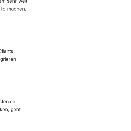
em sehr weit
olio machen.
lients
egrieren
sten.de
nken, geht