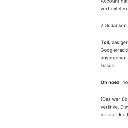
Account hat.
verbreitete
2 Gedanken 
Toll
, das ge
Googletradit
ansprechen 
lassen.
Oh noez
, n
(Das war übr
verlinke. Di
mir auf den K