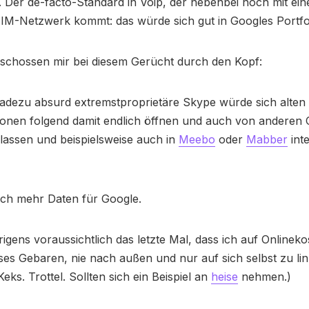
 Der de-facto-Standard in Voip, der nebenbei noch mit ein
n IM-Netzwerk kommt: das würde sich gut in Googles Portf
schossen mir bei diesem Gerücht durch den Kopf:
radezu absurd extremstproprietäre Skype würde sich alten
ionen folgend damit endlich öffnen und auch von anderen C
lassen und beispielsweise auch in
Meebo
oder
Mabber
int
och mehr Daten für Google.
igens voraussichtlich das letzte Mal, dass ich auf Onlineko
eses Gebaren, nie nach außen und nur auf sich selbst zu li
eks. Trottel. Sollten sich ein Beispiel an
heise
nehmen.)