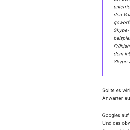
unterri
den VoI
geworfe
Skype-C
beispie
Frühjah
dem Int
Skype 
Sollte es wi
Anwärter auf
Googles auf 
Und das obwo