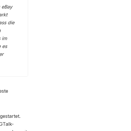
s eBay
arkt
ass die
m
s im
e es
er
este
gestartet.
GTalk-