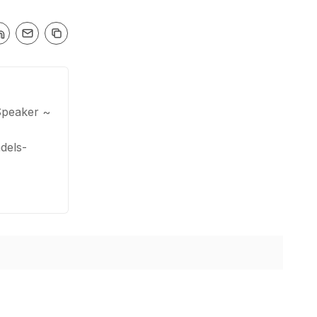
Speaker ~
dels-