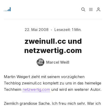
Home
Über
22. Mai 2008
•
Lesezeit: 1 Min.
Bitte geben Sie mindestens 3 Zeichen ein
zweinull.cc und
Signup
netzwertig.com
Marcel Weiß
Martin Weigert zieht mit seinem vorzüglichen
Techblog zweinull.cc komplett zu uns in das heimelige
Techheim
netzwertig.com
und wird ein weiterer Autor.
Ziemlich grandiose Sache. Ich freu mich sehr. War ich