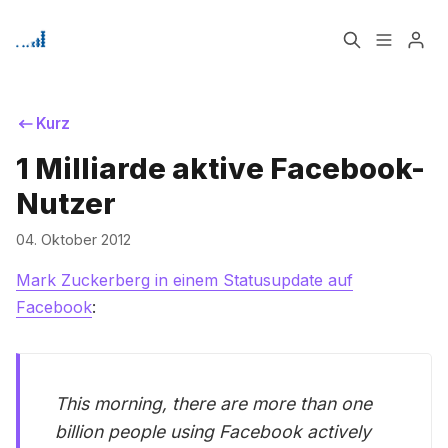
Home
Über
Kurz
Bitte geben Sie mindestens 3 Zeichen ein
1 Milliarde aktive Facebook-
Signup
Nutzer
04. Oktober 2012
Mark Zuckerberg in einem Statusupdate auf
Facebook
:
This morning, there are more than one
billion people using Facebook actively