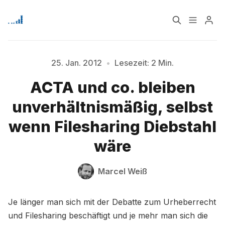
Home
Über
25. Jan. 2012
•
Lesezeit: 2 Min.
ACTA und co. bleiben
Signup
unverhältnismäßig, selbst
Bitte geben Sie mindestens 3 Zeichen ein
wenn Filesharing Diebstahl
wäre
Marcel Weiß
Je länger man sich mit der Debatte zum Urheberrecht
und Filesharing beschäftigt und je mehr man sich die