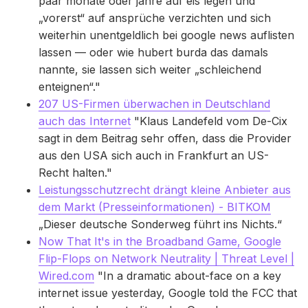
paar monate oder jahre auf eis legen und
„vorerst“ auf ansprüche verzichten und sich
weiterhin unentgeldlich bei google news auflisten
lassen — oder wie hubert burda das damals
nannte, sie lassen sich weiter „schleichend
enteignen“."
207 US-Firmen überwachen in Deutschland
auch das Internet
"Klaus Landefeld vom De-Cix
sagt in dem Beitrag sehr offen, dass die Provider
aus den USA sich auch in Frankfurt an US-
Recht halten."
Leistungsschutzrecht drängt kleine Anbieter aus
dem Markt (Presseinformationen) - BITKOM
„Dieser deutsche Sonderweg führt ins Nichts.“
Now That It's in the Broadband Game, Google
Flip-Flops on Network Neutrality | Threat Level |
Wired.com
"In a dramatic about-face on a key
internet issue yesterday, Google told the FCC that