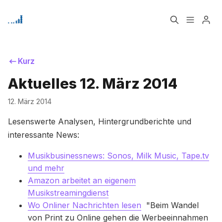
Home
Über
Kurz
Aktuelles 12. März 2014
Signup
12. März 2014
Bitte geben Sie mindestens 3 Zeichen ein
Lesenswerte Analysen, Hintergrundberichte und
interessante News:
Musikbusinessnews: Sonos, Milk Music, Tape.tv
und mehr
Amazon arbeitet an eigenem
Musikstreamingdienst
Wo Onliner Nachrichten lesen
"Beim Wandel
von Print zu Online gehen die Werbeeinnahmen