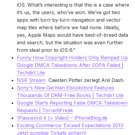
iOS. What’s interesting is that this is a case where
it’s us, the users, who’ve won. We’ve got two
apps with turn-by-turn-navigation and vector
map tiles where before we had none. Ideally,
yes, Apple Maps would have best-of-breed data
and search, but the situation was even further
from ideal prior to iOS 6."
Funny How Copyright Holders Only Ramped Up
Google DMCA Takedowns After SOPA Failed |
Techdirt Lite
NSR Stream
Caesten Pötter zerlegt Anil Dash.
Sony's New German Ebookstore Features
Thousands Of DRM-Free Books | Techdirt Lite
Google Starts Reporting False DMCA Takedown
Requests | TorrentFreak
1Password 4 (+ Video) – iPhoneBlog.de
Exciting Commerce: Exceed Expectations 2013:
Jetzt günstige Tickets sichern!