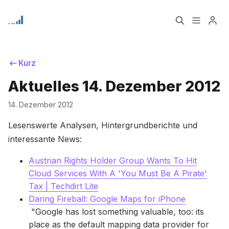
Home
Über
Kurz
Aktuelles 14. Dezember 2012
Bitte geben Sie mindestens 3 Zeichen ein
Signup
14. Dezember 2012
Lesenswerte Analysen, Hintergrundberichte und
interessante News:
Austrian Rights Holder Group Wants To Hit
Cloud Services With A 'You Must Be A Pirate'
Tax | Techdirt Lite
Daring Fireball: Google Maps for iPhone
"Google has lost something valuable, too: its
place as the default mapping data provider for