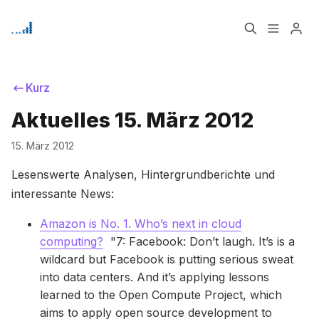
Home
Über
Kurz
Aktuelles 15. März 2012
Signup
Bitte geben Sie mindestens 3 Zeichen ein
15. März 2012
Lesenswerte Analysen, Hintergrundberichte und
interessante News:
Amazon is No. 1. Who’s next in cloud
computing?
"7: Facebook: Don’t laugh. It’s is a
wildcard but Facebook is putting serious sweat
into data centers. And it’s applying lessons
learned to the Open Compute Project, which
aims to apply open source development to