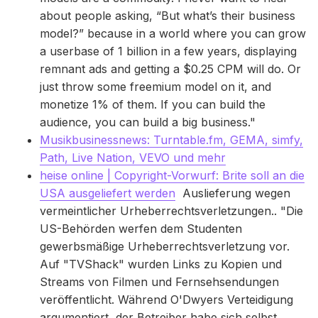
about people asking, “But what’s their business
model?” because in a world where you can grow
a userbase of 1 billion in a few years, displaying
remnant ads and getting a $0.25 CPM will do. Or
just throw some freemium model on it, and
monetize 1% of them. If you can build the
audience, you can build a big business."
Musikbusinessnews: Turntable.fm, GEMA, simfy,
Path, Live Nation, VEVO und mehr
heise online | Copyright-Vorwurf: Brite soll an die
USA ausgeliefert werden
Auslieferung wegen
vermeintlicher Urheberrechtsverletzungen.. "Die
US-Behörden werfen dem Studenten
gewerbsmäßige Urheberrechtsverletzung vor.
Auf "TVShack" wurden Links zu Kopien und
Streams von Filmen und Fernsehsendungen
veröffentlicht. Während O'Dwyers Verteidigung
argumentiert, der Betreiber habe sich selbst