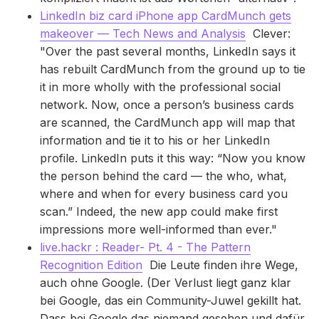
LinkedIn biz card iPhone app CardMunch gets
makeover — Tech News and Analysis
Clever:
"Over the past several months, LinkedIn says it
has rebuilt CardMunch from the ground up to tie
it in more wholly with the professional social
network. Now, once a person’s business cards
are scanned, the CardMunch app will map that
information and tie it to his or her LinkedIn
profile. LinkedIn puts it this way: “Now you know
the person behind the card — the who, what,
where and when for every business card you
scan.” Indeed, the new app could make first
impressions more well-informed than ever."
live.hackr : Reader- Pt. 4 - The Pattern
Recognition Edition
Die Leute finden ihre Wege,
auch ohne Google. (Der Verlust liegt ganz klar
bei Google, das ein Community-Juwel gekillt hat.
Dass bei Google das niemand gesehen und dafür