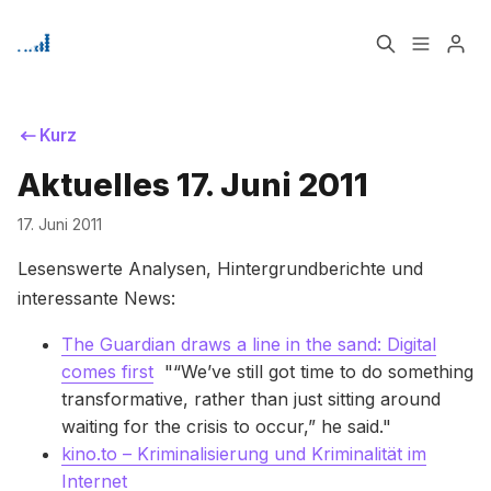
Home
Über
Kurz
Aktuelles 17. Juni 2011
Bitte geben Sie mindestens 3 Zeichen ein
Signup
17. Juni 2011
Lesenswerte Analysen, Hintergrundberichte und
interessante News:
The Guardian draws a line in the sand: Digital
comes first
"“We’ve still got time to do something
transformative, rather than just sitting around
waiting for the crisis to occur,” he said."
kino.to – Kriminalisierung und Kriminalität im
Internet