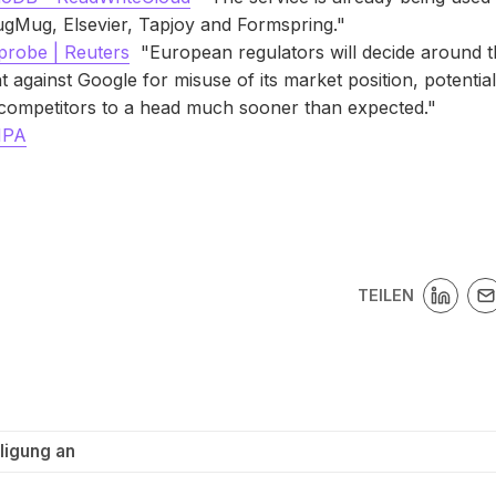
ugMug, Elsevier, Tapjoy and Formspring."
probe | Reuters
"European regulators will decide around t
 against Google for misuse of its market position, potential
 competitors to a head much sooner than expected."
IPA
TEILEN
ligung an