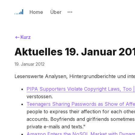
Home
Über
Kurz
Aktuelles 19. Januar 20
19. Januar 2012
Lesenswerte Analysen, Hintergrundberichte und int
PIPA Supporters Violate Copyright Laws, Too 
verstossen.
Teenagers Sharing Passwords as Show of Aff
people to express their affection for each oth
accounts. Boyfriends and girlfriends sometimes 
private e-mails and texts."
Amazon Enters the NoSQL Market with Dynam