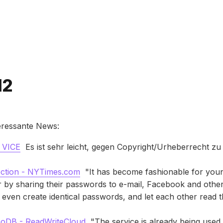
Bitte geben Sie mindestens 3 Zeichen ein
12
eressante News:
| VICE
Es ist sehr leicht, gegen Copyright/Urheberrecht zu
ection - NYTimes.com
"It has become fashionable for you
er by sharing their passwords to e-mail, Facebook and othe
even create identical passwords, and let each other read t
oDB - ReadWriteCloud
"The service is already being used