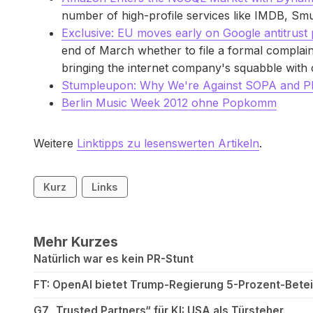
number of high-profile services like IMDB, Sm
Exclusive: EU moves early on Google antitrust 
end of March whether to file a formal complaint
bringing the internet company's squabble with
Stumpleupon: Why We're Against SOPA and P
Berlin Music Week 2012 ohne Popkomm
Weitere
Linktipps zu lesenswerten Artikeln
.
Kurz
Links
Mehr Kurzes
Natürlich war es kein PR-Stunt
FT: OpenAI bietet Trump-Regierung 5-Prozent-Betei
G7 „Trusted Partners“ für KI: USA als Türsteher