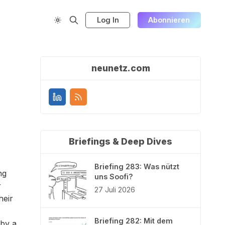
Log In
Abonnieren
neunetz.com
Briefings & Deep Dives
Briefing 283: Was nützt
ng
uns Soofi?
r
27 Juli 2026
heir
Briefing 282: Mit dem
 by a