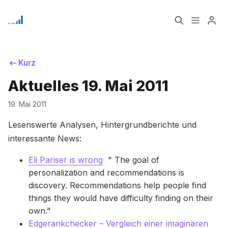
Home
Über
Kurz
Bitte geben Sie mindestens 3 Zeichen ein
Aktuelles 19. Mai 2011
Signup
19. Mai 2011
Lesenswerte Analysen, Hintergrundberichte und
interessante News:
Eli Pariser is wrong
" The goal of
personalization and recommendations is
discovery. Recommendations help people find
things they would have difficulty finding on their
own."
Edgerankchecker – Vergleich einer imaginären