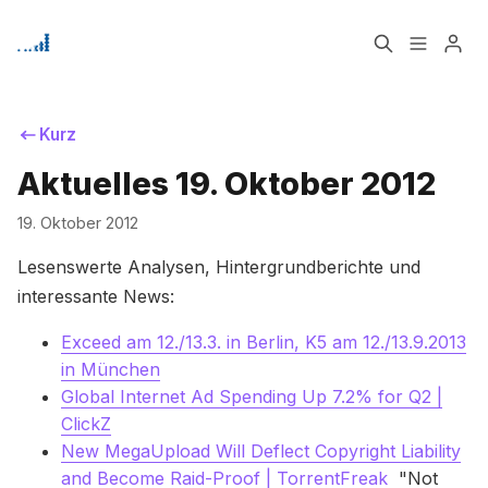
Home
Über
Kurz
Aktuelles 19. Oktober 2012
Bitte geben Sie mindestens 3 Zeichen ein
Signup
19. Oktober 2012
Lesenswerte Analysen, Hintergrundberichte und
interessante News:
Exceed am 12./13.3. in Berlin, K5 am 12./13.9.2013
in München
Global Internet Ad Spending Up 7.2% for Q2 |
ClickZ
New MegaUpload Will Deflect Copyright Liability
and Become Raid-Proof | TorrentFreak
"Not