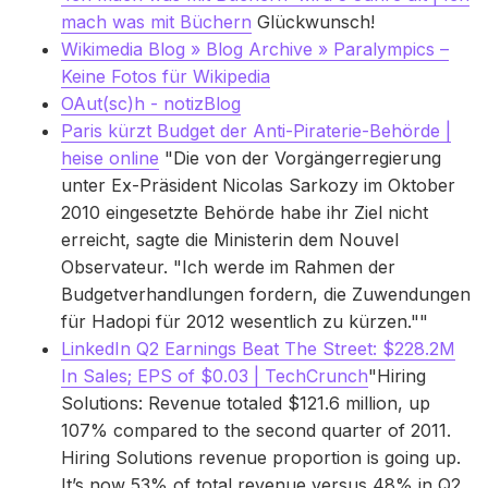
mach was mit Büchern
Glückwunsch!
Wikimedia Blog » Blog Archive » Paralympics –
Keine Fotos für Wikipedia
OAut(sc)h - notizBlog
Paris kürzt Budget der Anti-Piraterie-Behörde |
heise online
"Die von der Vorgängerregierung
unter Ex-Präsident Nicolas Sarkozy im Oktober
2010 eingesetzte Behörde habe ihr Ziel nicht
erreicht, sagte die Ministerin dem Nouvel
Observateur. "Ich werde im Rahmen der
Budgetverhandlungen fordern, die Zuwendungen
für Hadopi für 2012 wesentlich zu kürzen.""
LinkedIn Q2 Earnings Beat The Street: $228.2M
In Sales; EPS of $0.03 | TechCrunch
"Hiring
Solutions: Revenue totaled $121.6 million, up
107% compared to the second quarter of 2011.
Hiring Solutions revenue proportion is going up.
It’s now 53% of total revenue versus 48% in Q2