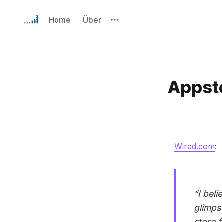
Home
Über
Appsto
Wired.com
:
“I bel
glimps
store 