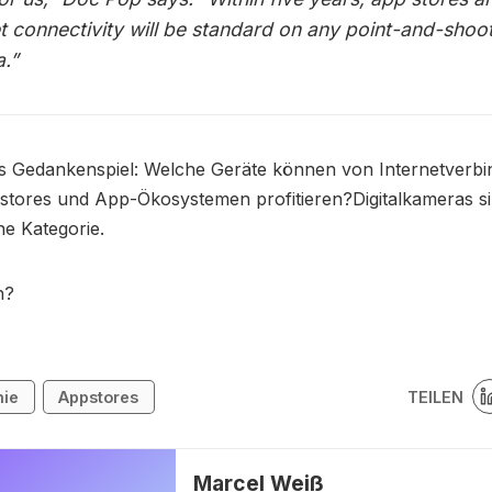
et connectivity will be standard on any point-and-shoo
.”
es Gedankenspiel: Welche Geräte können von Internetverb
stores und App-Ökosystemen profitieren?Digitalkameras si
he Kategorie.
h?
TEILEN
ie
Appstores
Marcel Weiß