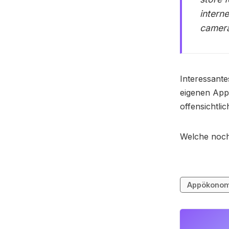
intern
camera
Interessant
eigenen App
offensichtlic
Welche noc
Appökonom