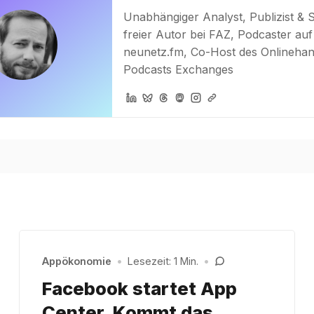
Unabhängiger Analyst, Publizist & 
freier Autor bei FAZ, Podcaster auf
neunetz.fm, Co-Host des Onlinehan
Podcasts Exchanges
Appökonomie
•
Lesezeit: 1 Min.
•
Facebook startet App
Center. Kommt das