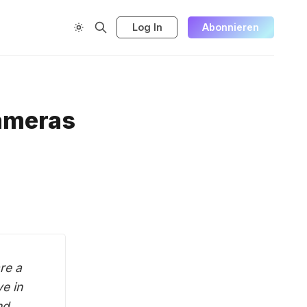
Log In
Abonnieren
kameras
re a
e in
nd