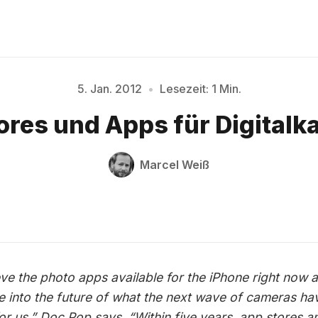
5. Jan. 2012
•
Lesezeit: 1 Min.
Bitte geben Sie mindestens 3 Zeichen ein
res und Apps für Digital
Marcel Weiß
ieve the photo apps available for the iPhone right now a
e into the future of what the next wave of cameras hav
for us,” Doc Pop says. “Within five years, app stores a