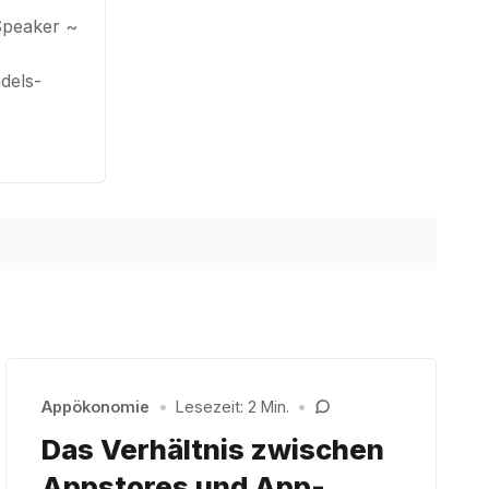
Speaker ~
dels-
Appökonomie
•
Lesezeit: 2 Min.
•
Das Verhältnis zwischen
Appstores und App-