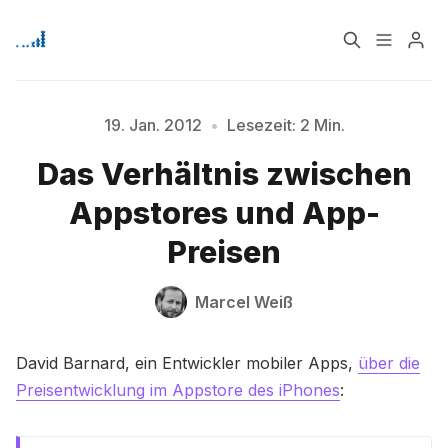
Home
Über
19. Jan. 2012
•
Lesezeit: 2 Min.
Das Verhältnis zwischen
Signup
Appstores und App-
Bitte geben Sie mindestens 3 Zeichen ein
Preisen
Marcel Weiß
David Barnard, ein Entwickler mobiler Apps,
über die
Preisentwicklung im Appstore des iPhones
: