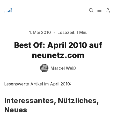
Home
Über
1. Mai 2010
•
Lesezeit: 1 Min.
Best Of: April 2010 auf
Bitte geben Sie mindestens 3 Zeichen ein
Signup
neunetz.com
Marcel Weiß
Lesenswerte Artikel im April 2010:
Interessantes, Nützliches,
Neues