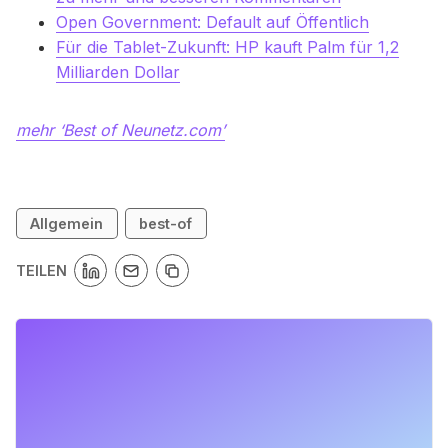
Open Government: Default auf Öffentlich
Für die Tablet-Zukunft: HP kauft Palm für 1,2
Milliarden Dollar
mehr ‘Best of Neunetz.com’
Allgemein
best-of
TEILEN