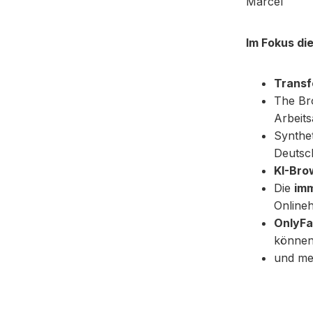
Marcel
Im Fokus di
Transf
The Br
Arbeits
Synthe
Deutsc
KI-Bro
Die
im
Online
OnlyF
könne
und me