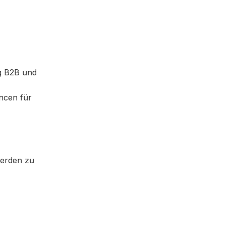
ng B2B und
ncen für
werden zu