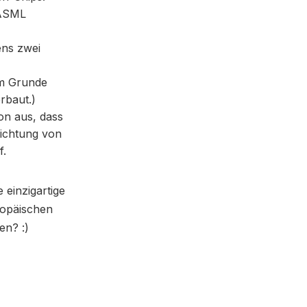
 ASML
ens zwei
im Grunde
rbaut.)
on aus, dass
richtung von
f.
 einzigartige
ropäischen
en? :)