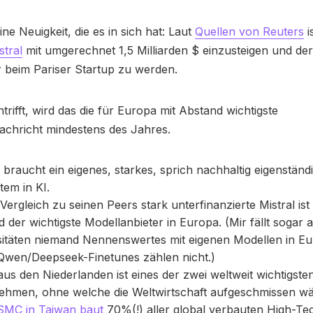
ine Neuigkeit, die es in sich hat: Laut
Quellen von Reuters
i
stral
mit umgerechnet 1,5 Milliarden $ einzusteigen und de
r beim Pariser Startup zu werden.
trifft, wird das die für Europa mit Abstand wichtigste
achricht mindestens des Jahres.
braucht ein eigenes, starkes, sprich nachhaltig eigenständ
em in KI.
Vergleich zu seinen Peers stark unterfinanzierte Mistral is
 der wichtigste Modellanbieter in Europa. (Mir fällt sogar 
sitäten niemand Nennenswertes mit eigenen Modellen in Eu
Qwen/Deepseek-Finetunes zählen nicht.)
s den Niederlanden ist eines der zwei weltweit wichtigste
ehmen, ohne welche die Weltwirtschaft aufgeschmissen wä
SMC in Taiwan baut
70%(!) aller global verbauten High-Te