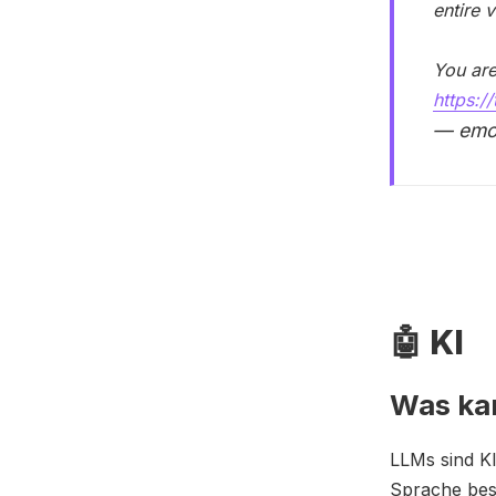
entire 
You are
https:
— emoz
🤖 KI
Was kan
LLMs sind KI
Sprache best