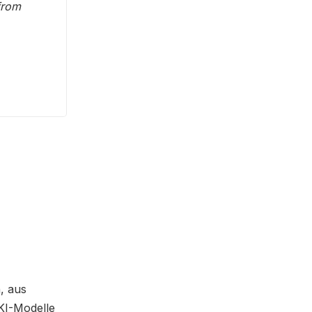
 from
, aus
KI-Modelle