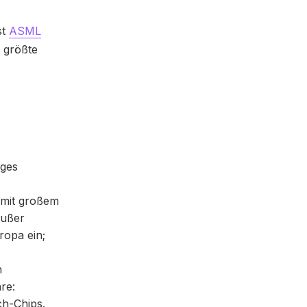
st
ASML
r größte
iges
t mit großem
außer
ropa ein;
n
re:
ch-Chips.