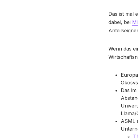
Das ist mal e
dabei, bei
Mi
Anteilseigne
Wenn das ein
Wirtschaftsn
Europa 
Ökosyst
Das im 
Abstand
Univer
Llama/
ASML au
Untern
T