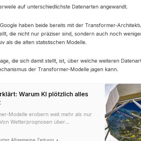
erweile auf unterschiedlichste Datenarten angewandt.
oogle haben beide bereits mit der Transformer-Architektu
ellt, die nicht nur präziser sind, sondern auch noch wenige
v als die alten statistischen Modelle.
age, die sich damit stellt, ist, über welche weiteren Daten
echanismus der Transformer-Modelle jagen kann.
klärt: Warum KI plötzlich alles
t
er-Modelle erobern weit mehr als nur
 Von Wetterprognosen über
bau bis zu Zeitreihen für den
tor, Transformer sind für jede Branche
urter Allgemeine Zeitung