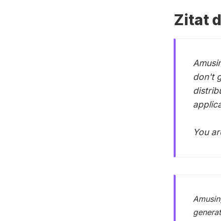
Zitat 
Amusin
don't 
distri
applic
You ar
Amusing
generat