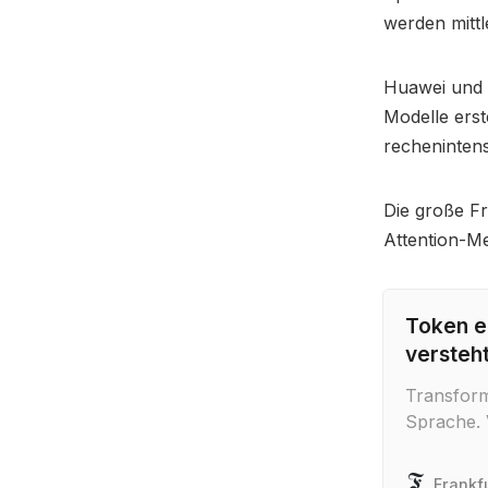
werden mittl
Huawei und G
Modelle erst
rechenintensi
Die große Fr
Attention-M
Token er
versteh
Transform
Sprache.
Maschinen
Finanzsek
Frankf