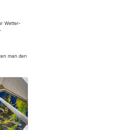
r Wetter-
r
arten man den