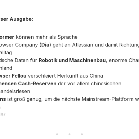
eser Ausgabe:
ormer
können mehr als Sprache
owser Company (
Dia
) geht an Atlassian und damit Richtu
alltag
tische Daten für
Robotik und Maschinenbau
, enorme Cha
hland
wser Fellou
verschleiert Herkunft aus China
mensen Cash-Reserven
der vor allem chinesischen
handelsriesen
ans
ist groß genug, um die nächste Mainstream-Plattform 
n
hr