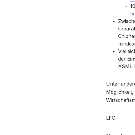
1
he
Zwisch
separa
Chiphe
mindest
Viellei
der Ein
ASML is
Unter andere
Möglichkeit,
Wirtschaftsm
LFG,