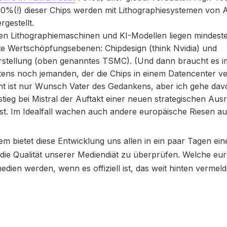
00%(!) dieser Chips werden mit Lithographiesystemen von
rgestellt.
en Lithographiemaschinen und KI-Modellen liegen mindest
te Wertschöpfungsebenen: Chipdesign (think Nvidia) und
rstellung (oben genanntes TSMC). (Und dann braucht es 
ens noch jemanden, der die Chips in einem Datencenter ve
cht ist nur Wunsch Vater des Gedankens, aber ich gehe dav
stieg bei Mistral der Auftakt einer neuen strategischen Aus
t. Im Idealfall wachen auch andere europäische Riesen au
m bietet diese Entwicklung uns allen in ein paar Tagen eine
 die Qualität unserer Mediendiät zu überprüfen. Welche eu
edien werden, wenn es offiziell ist, das weit hinten vermeld