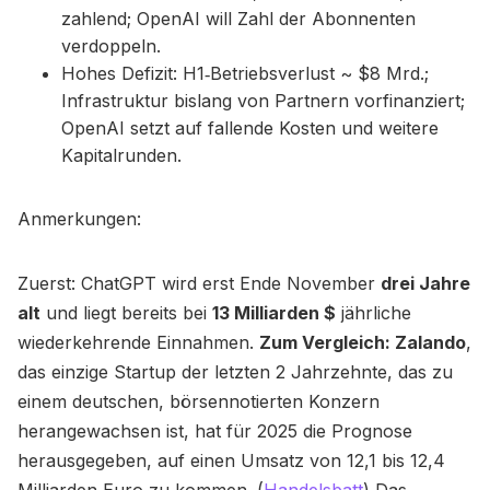
zahlend; OpenAI will Zahl der Abonnenten
verdoppeln.
Hohes Defizit: H1‑Betriebsverlust ~ $8 Mrd.;
Infrastruktur bislang von Partnern vorfinanziert;
OpenAI setzt auf fallende Kosten und weitere
Kapitalrunden.
Anmerkungen:
Zuerst: ChatGPT wird erst Ende November
drei Jahre
alt
und liegt bereits bei
13 Milliarden $
jährliche
wiederkehrende Einnahmen.
Zum Vergleich: Zalando
,
das einzige Startup der letzten 2 Jahrzehnte, das zu
einem deutschen, börsennotierten Konzern
herangewachsen ist, hat für 2025 die Prognose
herausgegeben, auf einen Umsatz von 12,1 bis 12,4
Milliarden Euro zu kommen. (
Handelsbatt
) Das