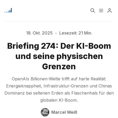
Home
Über
18. Okt. 2025
•
Lesezeit: 21 Min.
Briefing 274: Der KI-Boom
Signup
und seine physischen
Grenzen
OpenAIs Billionen-Wette trifft auf harte Realität:
Energieknappheit, Infrastruktur-Grenzen und Chinas
Dominanz bei seltenen Erden als Flaschenhals für den
globalen KI-Boom.
Bitte geben Sie mindestens 3 Zeichen ein
Marcel Weiß