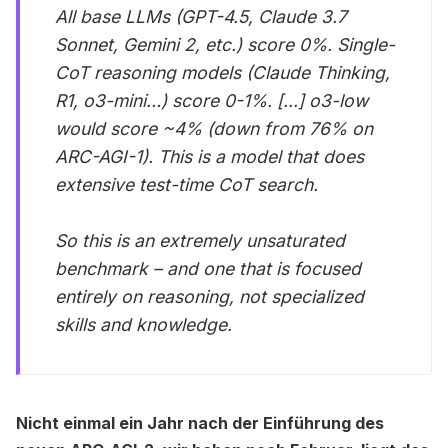
All base LLMs (GPT-4.5, Claude 3.7
Sonnet, Gemini 2, etc.) score 0%. Single-
CoT reasoning models (Claude Thinking,
R1, o3-mini…) score 0-1%. [...] o3-low
would score ~4% (down from 76% on
ARC-AGI-1). This is a model that does
extensive test-time CoT search.
So this is an extremely unsaturated
benchmark – and one that is focused
entirely on reasoning, not specialized
skills and knowledge.
Nicht einmal ein Jahr nach der Einführung des