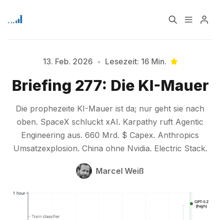
Home
Über
13. Feb. 2026
•
Lesezeit: 16 Min.
Briefing 277: Die KI-Mauer
Signup
Die prophezeite KI-Mauer ist da; nur geht sie nach
oben. SpaceX schluckt xAI. Karpathy ruft Agentic
Engineering aus. 660 Mrd. $ Capex. Anthropics
Umsatzexplosion. China ohne Nvidia. Electric Stack.
Marcel Weiß
Bitte geben Sie mindestens 3 Zeichen ein