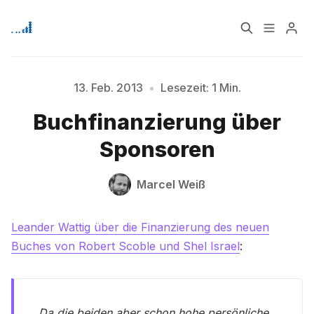
Home
Über
13. Feb. 2013
•
Lesezeit: 1 Min.
Buchfinanzierung über
Bitte geben Sie mindestens 3 Zeichen ein
Signup
Sponsoren
Marcel Weiß
Leander Wattig über die Finanzierung des neuen
Buches von Robert Scoble und Shel Israel
:
Da die beiden aber schon hohe persönliche