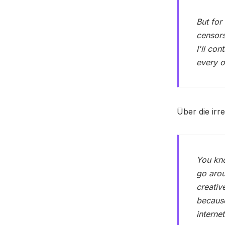
But for
censors
I'll co
every o
Über die irr
You kno
go arou
creativ
because
interne