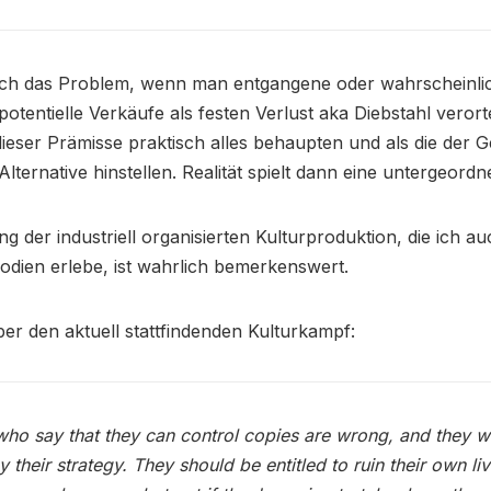
tlich das Problem, wenn man entgangene oder wahrscheinli
otentielle Verkäufe als festen Verlust aka Diebstahl veror
ieser Prämisse praktisch alles behaupten und als die der G
lternative hinstellen. Realität spielt dann eine untergeordne
ng der industriell organisierten Kulturproduktion, die ich a
odien erlebe, ist wahrlich bemerkenswert.
r den aktuell stattfindenden Kulturkampf:
ho say that they can control copies are wrong, and they wi
by their strategy. They should be entitled to ruin their own liv