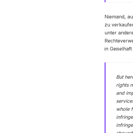
Niemand, auc
zu verkaufe
unter anderem
Rechteverwer
in Geiselhaf
But her
rights 
and imp
service
whole f
infring
infring