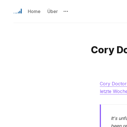
Home
Über
Cory Do
Cory Doctor
letzte Woche
It's un
been re