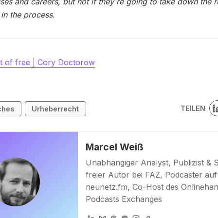
ses and careers, but not if they're going to take down the r
 in the process.
t of free | Cory Doctorow
TEILEN
ches
Urheberrecht
Marcel Weiß
Unabhängiger Analyst, Publizist & 
freier Autor bei FAZ, Podcaster auf
neunetz.fm, Co-Host des Onlinehan
Podcasts Exchanges