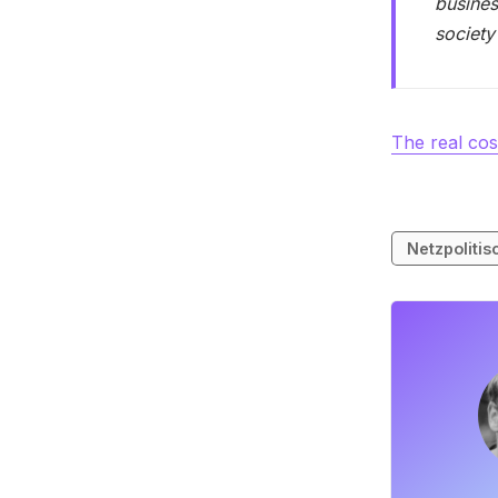
busines
society
The real cos
Netzpolitis