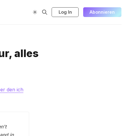
Log In
Abonnieren
r, alles
er den ich
n't
and in