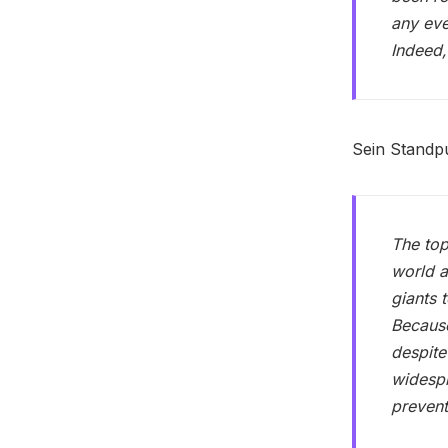
any eve
Indeed, 
Sein Standpu
The top
world a
giants 
Because
despite
widespr
prevent