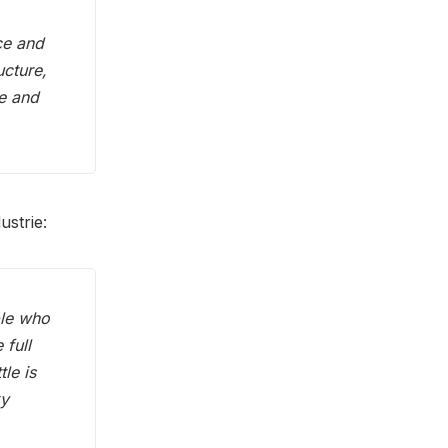
ce and
ucture,
ve and
strie:
ple who
 full
tle is
ky