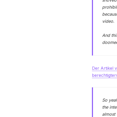
shoved 
prohibi
because
video.
And thi
doomed
Der Artikel 
berechtigte
So yeah
the int
almost 