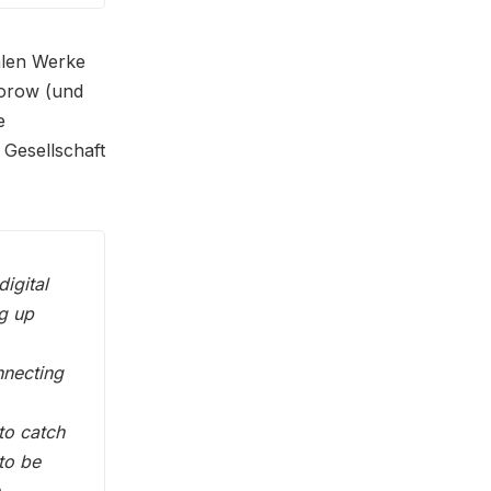
talen Werke
torow (und
e
 Gesellschaft
digital
g up
nnecting
 to catch
 to be