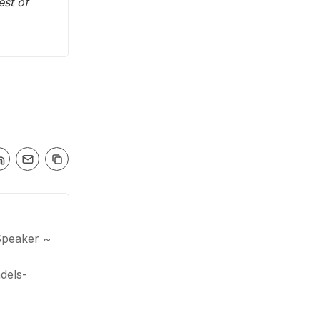
est of
Speaker ~
dels-