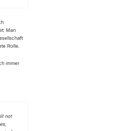
ch
tet: Man
esellschaft
te Rolle.
uch immer
ll not
es,