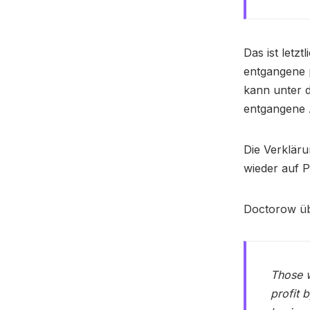
Das ist letz
entgangene p
kann unter d
entgangene A
Die Verkläru
wieder auf P
Doctorow übe
Those w
profit 