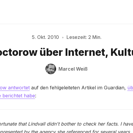
5. Okt. 2010
•
Lesezeit: 2 Min.
ctorow über Internet, Kultu
Bitte geben Sie mindestens 3 Zeichen ein
Marcel Weiß
ow antwortet
auf den fehlgeleiteten Artikel im Guardian,
üb
 berichtet habe
:
fortunate that Lindvall didn't bother to check her facts. I have
presented by the agency she referenced for several years, 