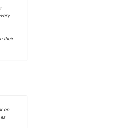
n
e
every
n their
rk on
oes