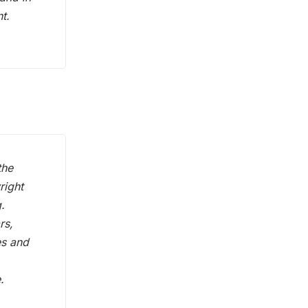
t.
the
right
.
rs,
es and
.