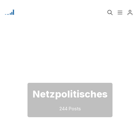
Home
Über
Bitte geben Sie mindestens 3 Zeichen ein
Signup
Netzpolitisches
244 Posts