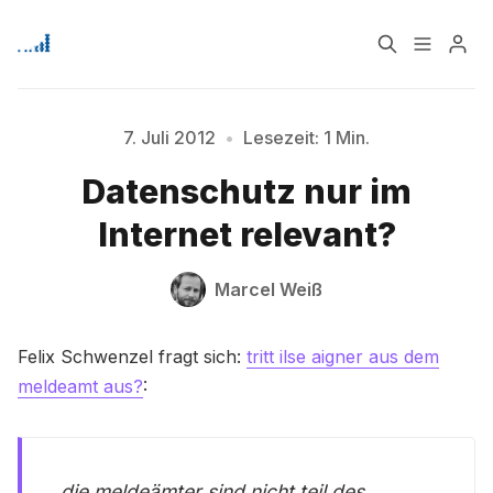
Home
Über
7. Juli 2012
•
Lesezeit: 1 Min.
Bitte geben Sie mindestens 3 Zeichen ein
Datenschutz nur im
Signup
Internet relevant?
Marcel Weiß
Felix Schwenzel fragt sich:
tritt ilse aigner aus dem
meldeamt aus?
:
die meldeämter sind nicht teil des