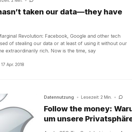
zeit: 2 Min.
•
asn’t taken our data—they have
arginal Revolution: Facebook, Google and other tech
d of stealing our data or at least of using it without our
 extraordinarily rich. Now is the time, say
17 Apr. 2018
Datennutzung
•
Lesezeit: 2 Min.
•
Follow the money: War
um unsere Privatsphär