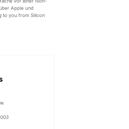
rache vor einer Non-
 über Apple und
 to you from Silicon
s
ie
.003