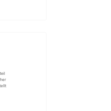
eil
cher
ellt