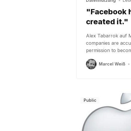
Datennutzung
•
Lese
"Facebook h
created it."
Alex Tabarrok auf M
companies are accuse
permission to become
Marcel Weiß
•
Public