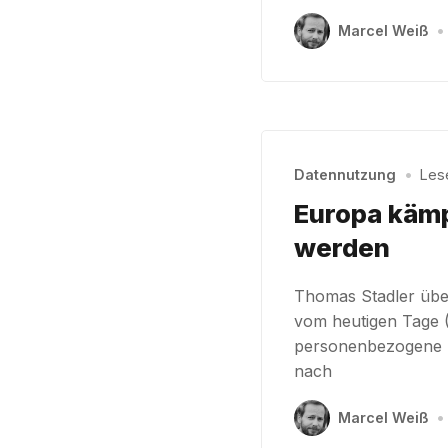
Marcel Weiß
•
Datennutzung
•
Lese
Europa kämp
werden
Thomas Stadler über
vom heutigen Tage (
personenbezogene Da
nach
Marcel Weiß
•