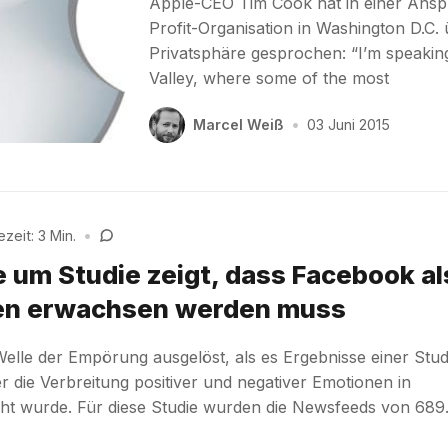
Apple-CEO Tim Cook hat in einer Ansp
Profit-Organisation in Washington D.C.
Privatsphäre gesprochen: “I’m speaking
Valley, where some of the most
Marcel Weiß
•
03 Juni 2015
zeit: 3 Min.
•
 um Studie zeigt, dass Facebook al
n erwachsen werden muss
elle der Empörung ausgelöst, als es Ergebnisse einer Stud
der die Verbreitung positiver und negativer Emotionen in
ht wurde. Für diese Studie wurden die Newsfeeds von 689