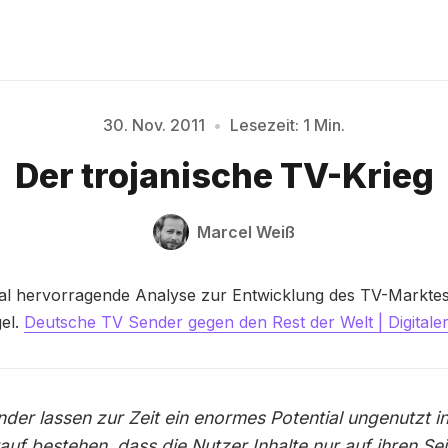
30. Nov. 2011
•
Lesezeit: 1 Min.
Bitte geben Sie mindestens 3 Zeichen ein
Der trojanische TV-Krieg
Marcel Weiß
al hervorragende Analyse zur Entwicklung des TV-Markte
el.
Deutsche TV Sender gegen den Rest der Welt | Digitaler
nder lassen zur Zeit ein enormes Potential ungenutzt 
rauf bestehen, dass die Nutzer Inhalte nur auf ihren Se