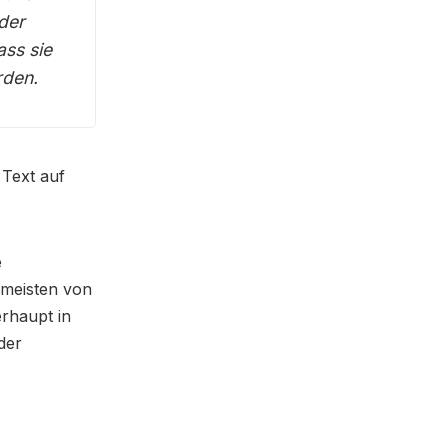
der
ss sie
rden.
 Text auf
e
e meisten von
erhaupt in
der