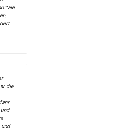
ortale
en,
dert
er
er die
efahr
n und
re
r und