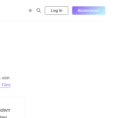
Log In
Abonnieren
s von
 Film
:
indem
iten