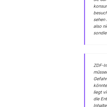
konsum
besuch
sehen 
also n
sondie
ZDF-In
müssen
Gefahr
könnte
liegt 
die En
Inhalt