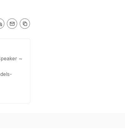
Speaker ~
dels-