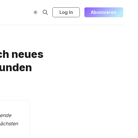
Log In
Abonnieren
ch neues
funden
sende
nächsten