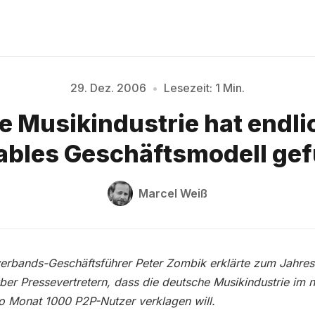
29. Dez. 2006
•
Lesezeit: 1 Min.
Bitte geben Sie mindestens 3 Zeichen ein
e Musikindustrie hat endli
tables Geschäftsmodell ge
Marcel Weiß
erbands-Geschäftsführer Peter Zombik erklärte zum Jahre
er Pressevertretern, dass die deutsche Musikindustrie im 
o Monat 1000 P2P-Nutzer verklagen will.