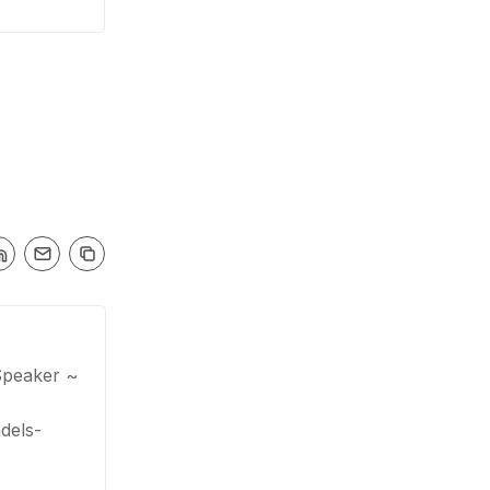
Speaker ~
dels-