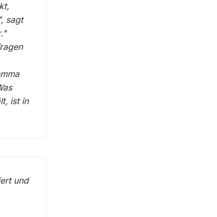
kt,
", sagt
."
Fragen
lemma
Was
, ist in
iert und