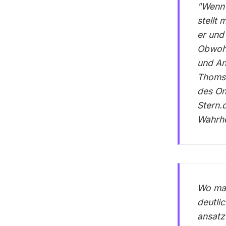
"Wenn 
stellt 
er und 
Obwohl
und An
Thomse
des On
Stern.
Wahrhe
Wo man
deutli
ansatz