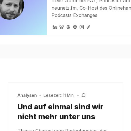
freier Autor bei FAZ, Podcaster auf
neunetz.fm, Co-Host des Onlinehan
Podcasts Exchanges
Analysen
•
Lesezeit: 11 Min.
•
Und auf einmal sind wir
nicht mehr unter uns
Thierry Chervel vom Perlentaucher, der