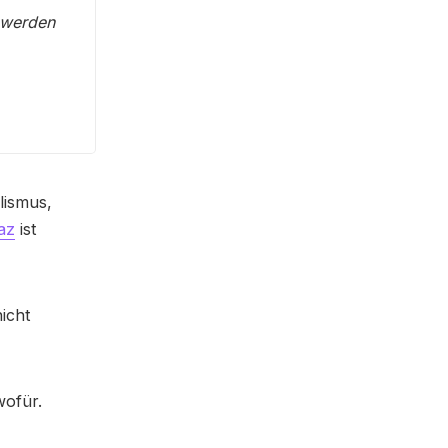
 werden
lismus,
az
ist
icht
wofür.