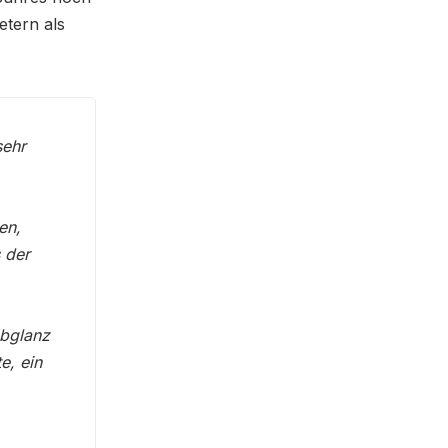
etern als
sehr
en,
s der
Abglanz
e, ein