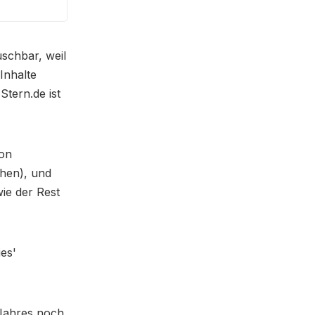
uschbar, weil
Inhalte
Stern.de ist
von
ehen), und
wie der Rest
es'
 Jahres noch