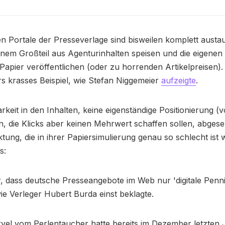
n Portale der Presseverlage sind bisweilen komplett austa
einem Großteil aus Agenturinhalten speisen und die eigenen 
f Papier veröffentlichen (oder zu horrenden Artikelpreisen). 
s krasses Beispiel, wie Stefan Niggemeier
aufzeigte
.
keit in den Inhalten, keine eigenständige Positionierung (
en, die Klicks aber keinen Mehrwert schaffen sollen, abges
tung, die in ihrer Papiersimulierung genau so schlecht ist 
s:
 dass deutsche Presseangebote im Web nur 'digitale Penni
ie Verleger Hubert Burda einst beklagte.
rvel vom Perlentaucher hatte bereits im Dezember letzten