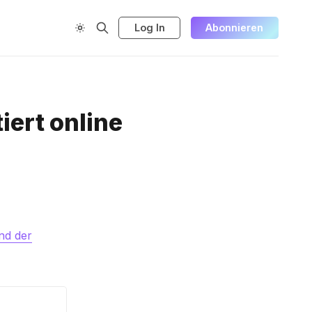
Log In
Abonnieren
iert online
nd der