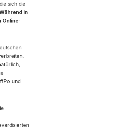
ie sich die
Während in
 Online-
deutschen
verbreiten.
atürlich,
ie
uffPo und
ie
vardisierten
e