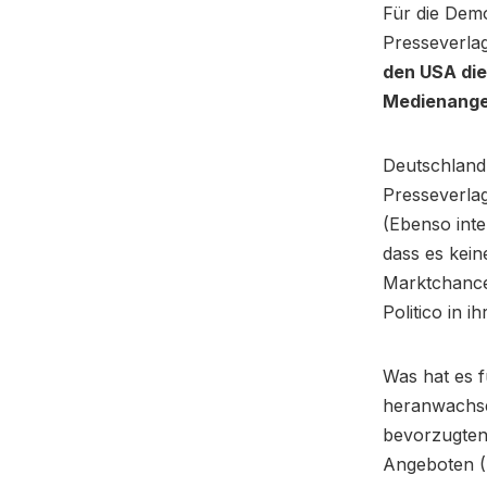
Für die Demo
Presseverlag
den USA di
Medienangeb
Deutschland,
Presseverlag
(Ebenso inte
dass es kein
Marktchance
Politico in 
Was hat es 
heranwachse
bevorzugten
Angeboten (