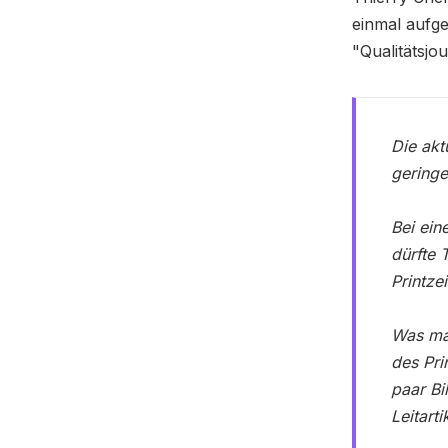
einmal aufge
"Qualitätsjo
Die akt
geringe
Bei ein
dürfte 
Printze
Was man
des Pri
paar Bi
Leitart