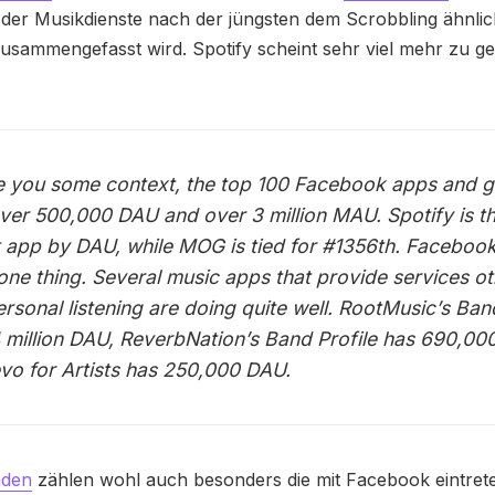
 der Musikdienste nach der jüngsten dem Scrobbling ähnli
usammengefasst wird. Spotify scheint sehr viel mehr zu g
e you some context, the top 100 Facebook apps and 
ver 500,000 DAU and over 3 million MAU. Spotify is th
t app by DAU, while MOG is tied for #1356th. Facebook’
one thing. Several music apps that provide services ot
ersonal listening are doing quite well. RootMusic’s Ba
4 million DAU, ReverbNation’s Band Profile has 690,00
vo for Artists has 250,000 DAU.
nden
zählen wohl auch besonders die mit Facebook eintret