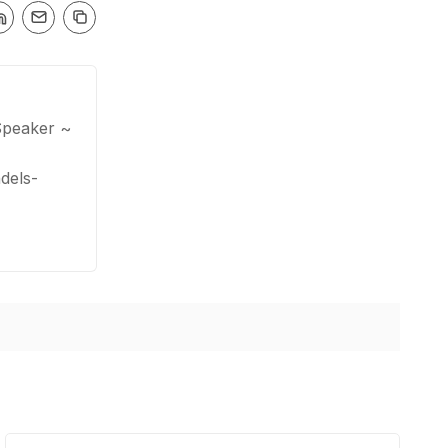
Speaker ~
dels-