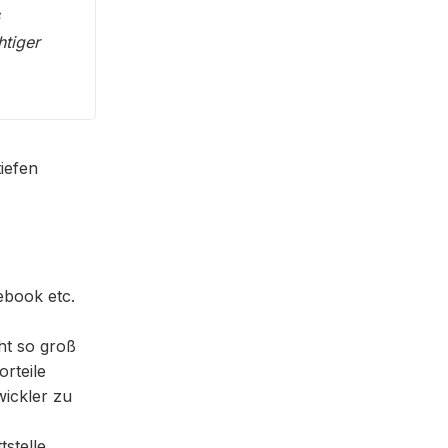
s
htiger
iefen
ebook etc.
ht so groß
orteile
ickler zu
tstelle