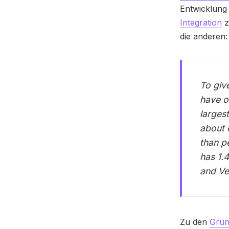
Entwicklung
Integration
z
die anderen:
To giv
have o
larges
about 
than p
has 1.
and Ve
Zu den
Grü