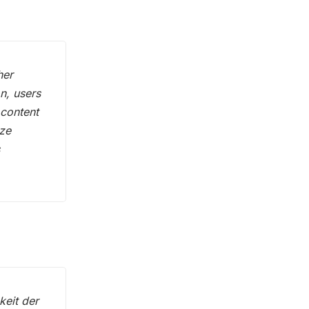
her
n, users
 content
ize
s
keit der