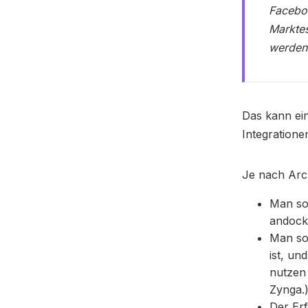
Faceboo
Marktes
werdend
Das kann ein
Integratione
Je nach Arch
Man sol
andockb
Man sol
ist, un
nutzen
Zynga.
Der Erf