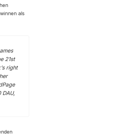
chen
ewinnen als
games
e 21st
s right
her
ndPage
0 DAU,
enden