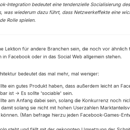
k-Integration bedeutet eine tendenzielle Socialisierung de
, was wiederum dazu führt, dass Netzwerkeffekte eine wic
e Rolle spielen.
e Lektion für andere Branchen sein, die noch vor ähnlich t
n in Facebook oder in das Social Web allgemein stehen.
itektur bedeutet das mal mehr, mal weniger:
lte ein gutes Produkt haben, dass außerdem leicht an Fac
ar ist -> Es sollte 'sociable' sein.
lte am Anfang dabei sein, solang die Konkurrenz noch nic
d damit solang sie nicht mit hohen Userzahlen Marktanteilsv
 können. (Man befrage hierzu jeden Facebook-Games-Entw
)
olg steht und fällt mit der gekonnten Umsetzung der Schnit