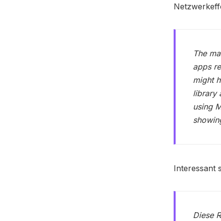
Netzwerkeff
The mas
apps re
might h
library
using M
showing
Interessant 
Diese R