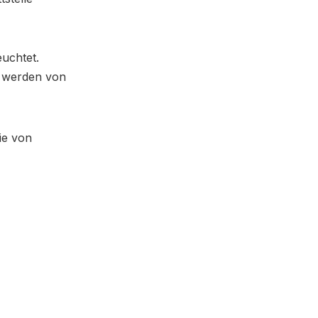
euchtet.
d, werden von
ie von