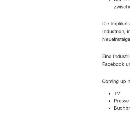
zwisch
Die Implikat
Industrien, 
Neueinsteige
Eine Industr
Facebook un
Coming up n
TV
Presse
Buchb