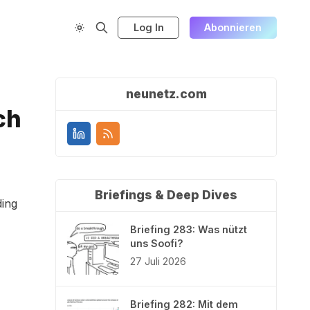
Log In
Abonnieren
neunetz.com
ch
Briefings & Deep Dives
ding
Briefing 283: Was nützt
uns Soofi?
27 Juli 2026
Briefing 282: Mit dem