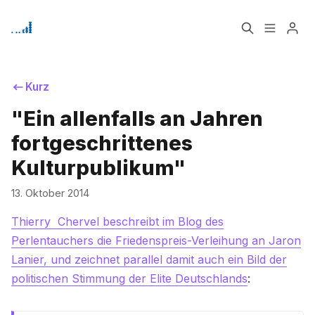
Home
Über
Kurz
"Ein allenfalls an Jahren
Signup
fortgeschrittenes
Bitte geben Sie mindestens 3 Zeichen ein
Kulturpublikum"
13. Oktober 2014
Thierry Chervel beschreibt im Blog des
Perlentauchers die Friedenspreis-Verleihung an Jaron
Lanier, und zeichnet parallel damit auch ein Bild der
politischen Stimmung der Elite Deutschlands
: