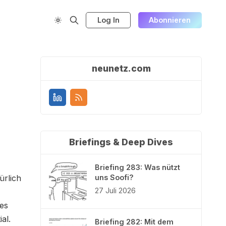
Log In
Abonnieren
neunetz.com
Briefings & Deep Dives
Briefing 283: Was nützt
ürlich
uns Soofi?
27 Juli 2026
es
al.
Briefing 282: Mit dem