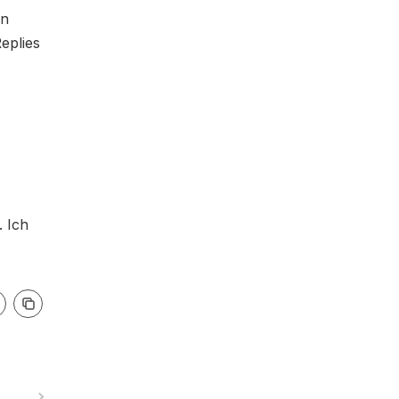
en
eplies
. Ich