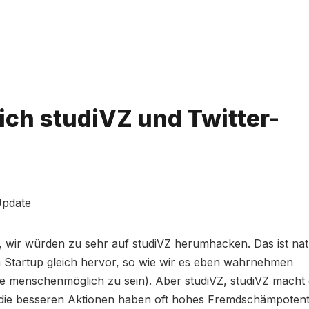
Bitte geben Sie mindestens 3 Zeichen ein
ich studiVZ und Twitter-
Update
n, wir würden zu sehr auf studiVZ herumhacken. Das ist nat
em Startup gleich hervor, so wie wir es eben wahrnehmen
 menschenmöglich zu sein). Aber studiVZ, studiVZ macht 
 die besseren Aktionen haben oft hohes Fremdschämpotenti