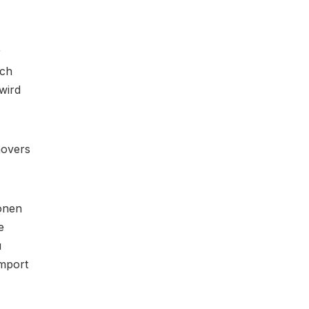
r
ich
wird
movers
ionen
e
u
Import