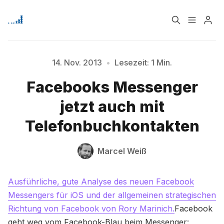
Home
Über
14. Nov. 2013
•
Lesezeit: 1 Min.
Facebooks Messenger
Bitte geben Sie mindestens 3 Zeichen ein
Signup
jetzt auch mit
Telefonbuchkontakten
Marcel Weiß
Ausführliche, gute Analyse des neuen Facebook
Messengers für iOS und der allgemeinen strategischen
Richtung von Facebook von Rory Marinich.
Facebook
geht weg vom Facebook-Blau beim Messenger: