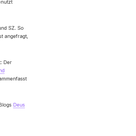
nutzt
und SZ. So
st angefragt,
: Der
nd
sammenfasst
-Blogs
Deus