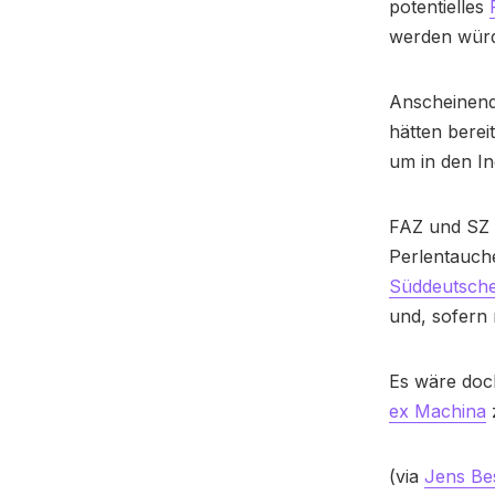
potentielles
werden wür
Anscheinend 
hätten berei
um in den I
FAZ und SZ 
Perlentauche
Süddeutsch
und, sofern 
Es wäre doch
ex Machina
(via
Jens Be