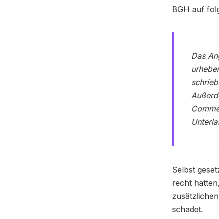
BGH auf fo
Das Ang
urheber
schrieb
Außerde
Comment
Unterla
Selbst geset
recht hätten
zusätzlichen
schadet.