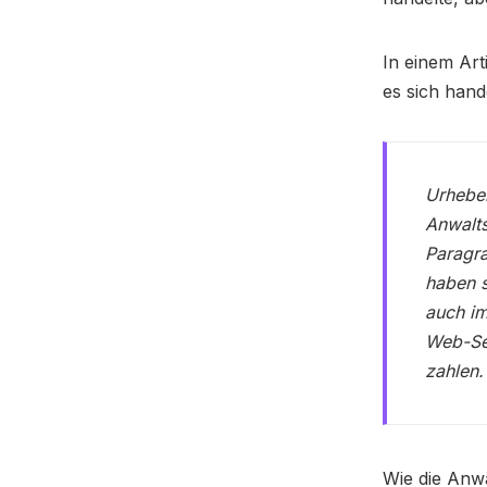
In einem Art
es sich hand
Urheber
Anwalts
Paragra
haben s
auch im
Web-Sei
zahlen.
Wie die Anwä