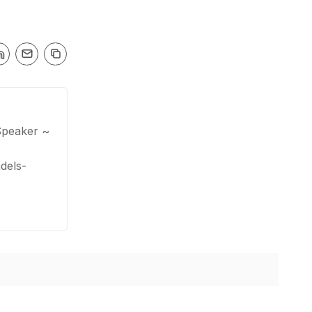
Speaker ~
dels-