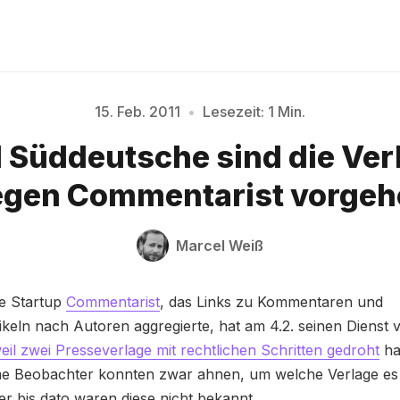
15. Feb. 2011
•
Lesezeit: 1 Min.
 Süddeutsche sind die Verl
Bitte geben Sie mindestens 3 Zeichen ein
egen Commentarist vorgeh
Marcel Weiß
e Startup
Commentarist
, das Links zu Kommentaren und
keln nach Autoren aggregierte, hat am 4.2. seinen Dienst 
eil zwei Presseverlage mit rechtlichen Schritten gedroht
ha
 Beobachter konnten zwar ahnen, um welche Verlage es 
er bis dato waren diese nicht bekannt.