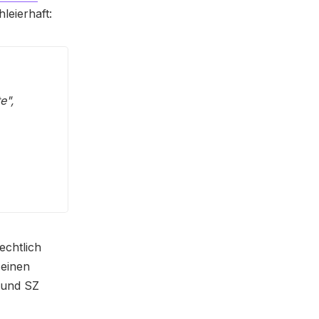
leierhaft:
e",
echtlich
 einen
Z und SZ