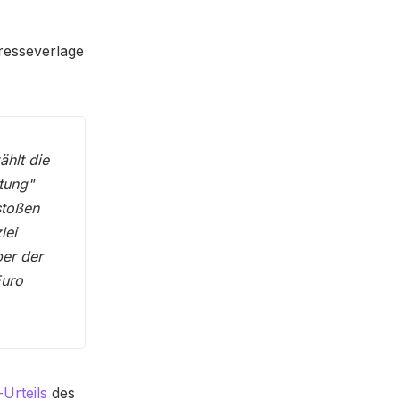
resseverlage
ählt die
tung"
stoßen
lei
ber der
Euro
Urteils
des