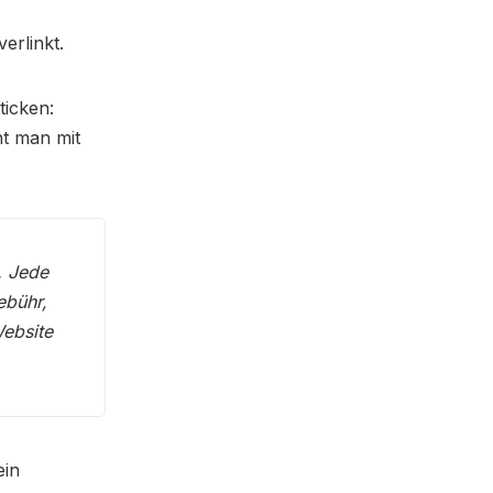
erlinkt.
ticken:
t man mit
. Jede
ebühr,
Website
ein