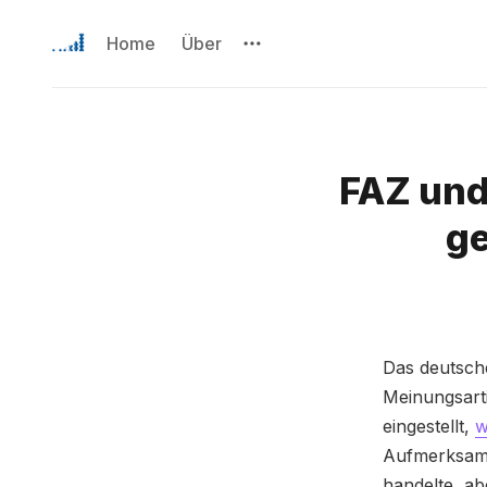
Home
Über
FAZ und
g
Das deutsch
Meinungsarti
eingestellt,
w
Aufmerksame
handelte, ab