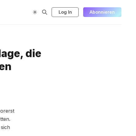
Log In
Abonnieren
age, die
en
vorerst
tten.
sich