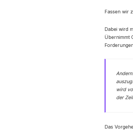
Fassen wir z
Dabei wird m
Übernimmt C
Forderunge
Andernf
auszugs
wird vo
der Zei
Das Vorgehen