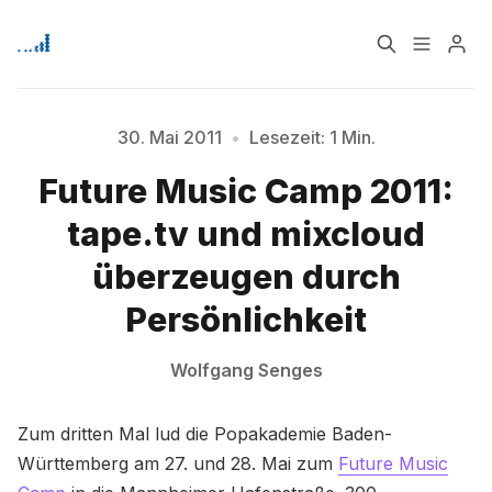
Home
Über
30. Mai 2011
•
Lesezeit: 1 Min.
Future Music Camp 2011:
Bitte geben Sie mindestens 3 Zeichen ein
Signup
tape.tv und mixcloud
überzeugen durch
Persönlichkeit
Wolfgang Senges
Zum dritten Mal lud die Popakademie Baden-
Württemberg am 27. und 28. Mai zum
Future Music