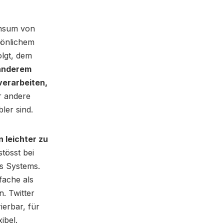
onsum von
sönlichem
lgt, dem
 anderem
verarbeiten,
 andere
ler sind.
 leichter zu
tösst bei
es Systems.
fache als
. Twitter
ierbar, für
ibel.