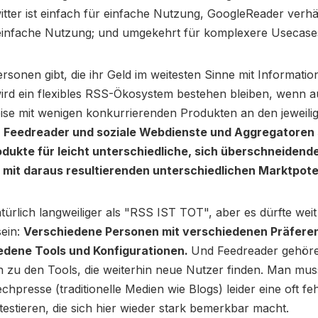
itter ist einfach für einfache Nutzung, GoogleReader verhä
einfache Nutzung; und umgekehrt für komplexere Usecase
rsonen gibt, die ihr Geld im weitesten Sinne mit Informati
wird ein flexibles RSS-Ökosystem bestehen bleiben, wenn 
ise mit wenigen konkurrierenden Produkten an den jeweili
.
Feedreader und soziale Webdienste und Aggregatoren 
odukte für leicht unterschiedliche, sich überschneidend
 mit daraus resultierenden unterschiedlichen Marktpote
atürlich langweiliger als "RSS IST TOT", aber es dürfte wei
sein:
Verschiedene Personen mit verschiedenen Präfere
edene Tools und Konfigurationen.
Und Feedreader gehör
ch zu den Tools, die weiterhin neue Nutzer finden. Man mus
echpresse (traditionelle Medien wie Blogs) leider eine oft fe
ttestieren, die sich hier wieder stark bemerkbar macht.