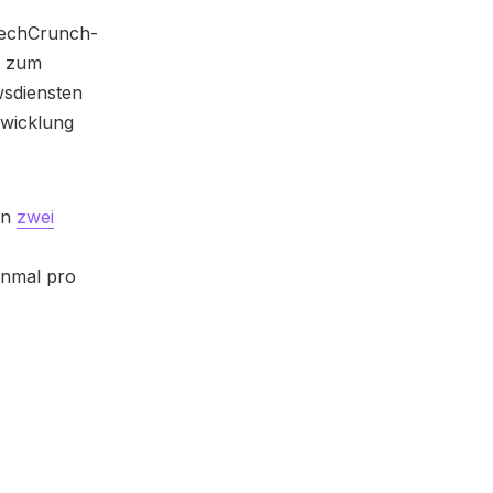
 TechCrunch-
s zum
wsdiensten
twicklung
on
zwei
inmal pro