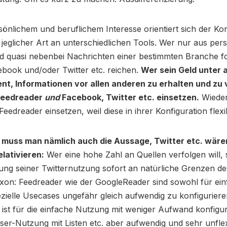
önlichem und beruflichem Interesse orientiert sich der K
jeglicher Art an unterschiedlichen Tools. Wer nur aus per
d quasi nebenbei Nachrichten einer bestimmten Branche fo
book und/oder Twitter etc. reichen.
Wer sein Geld unter
ent, Informationen vor allen anderen zu erhalten und zu 
 Feedreader
und
Facebook, Twitter etc. einsetzen.
Wieder
eedreader einsetzen, weil diese in ihrer Konfiguration flexib
 muss man nämlich auch die Aussage, Twitter etc. wären
lativieren:
Wer eine hohe Zahl an Quellen verfolgen will, s
ung seiner Twitternutzung sofort an natürliche Grenzen d
xon: Feedreader wie der GoogleReader sind sowohl für ein
zielle Usecases ungefähr gleich aufwendig zu konfigurieren
 ist für die einfache Nutzung mit weniger Aufwand konfigur
er-Nutzung mit Listen etc. aber aufwendig und sehr unflex