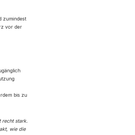
nd zumindest
rz vor der
ugänglich
utzung
rdem bis zu
 recht stark.
akt, wie die