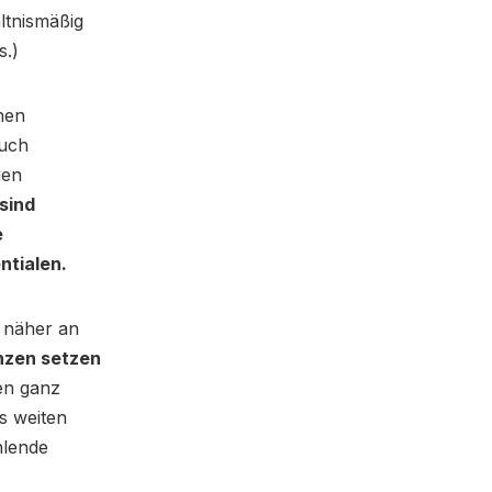
ltnismäßig
s.)
onen
auch
gen
sind
e
ntialen.
t näher an
nzen setzen
en ganz
s weiten
hlende