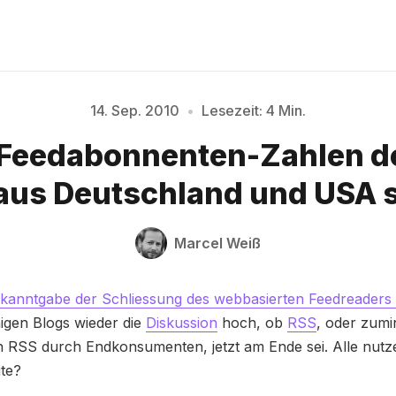
14. Sep. 2010
•
Lesezeit: 4 Min.
 Feedabonnenten-Zahlen d
Bitte geben Sie mindestens 3 Zeichen ein
aus Deutschland und USA 
Marcel Weiß
kanntgabe der Schliessung des webbasierten Feedreaders 
nigen Blogs wieder die
Diskussion
hoch, ob
RSS
, oder zumi
 RSS durch Endkonsumenten, jetzt am Ende sei. Alle nutz
ite?