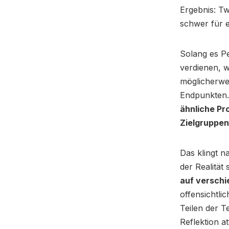
Ergebnis: Tw
schwer für 
Solang es Pe
verdienen, 
möglicherwe
Endpunkten
ähnliche Pr
Zielgruppen
Das klingt n
der Realität 
auf verschi
offensichtli
Teilen der T
Reflektion a