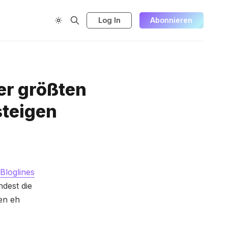
Log In
Abonnieren
er größten
steigen
Bloglines
ndest die
en eh