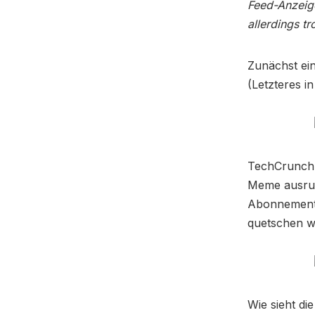
Feed-Anzeige
allerdings t
Zunächst ei
(Letzteres i
TechCrunch,
Meme ausruf
Abonnements
quetschen 
Wie sieht di