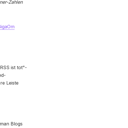
rner-Zahlen
GigaOm
SS ist tot"-
ed-
re Leiste
man Blogs