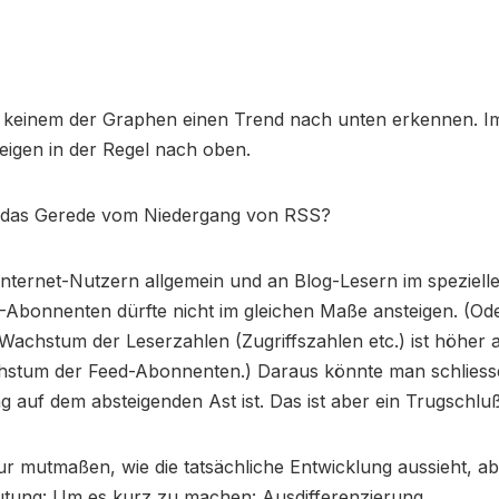
i keinem der Graphen einen Trend nach unten erkennen. Im
eigen in der Regel nach oben.
 das Gerede vom Niedergang von RSS?
Internet-Nutzern allgemein und an Blog-Lesern im speziellen
Abonnenten dürfte nicht im gleichen Maße ansteigen. (Ode
 Wachstum der Leserzahlen (Zugriffszahlen etc.) ist höher a
chstum der Feed-Abonnenten.) Daraus könnte man schliess
auf dem absteigenden Ast ist. Das ist aber ein Trugschluß
 mutmaßen, wie die tatsächliche Entwicklung aussieht, ab
tung: Um es kurz zu machen: Ausdifferenzierung.