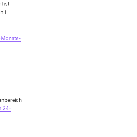
 ist
n.)
-Monate-
enbereich
m 24-