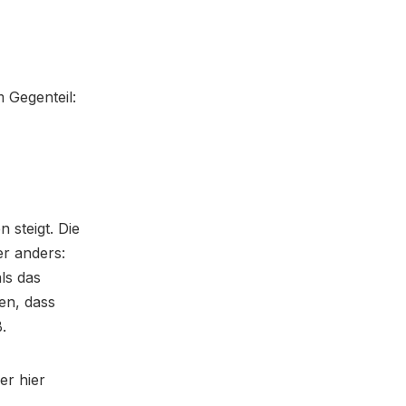
 Gegenteil:
 steigt. Die
r anders:
ls das
en, dass
.
er hier