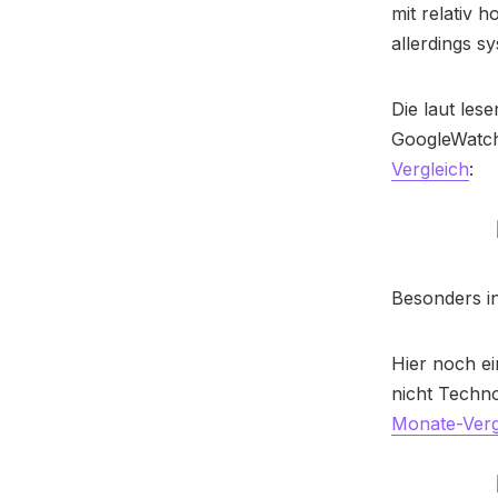
mit relativ 
allerdings s
Die laut les
GoogleWatch
Vergleich
:
Besonders in
Hier noch e
nicht Techno
Monate-Verg