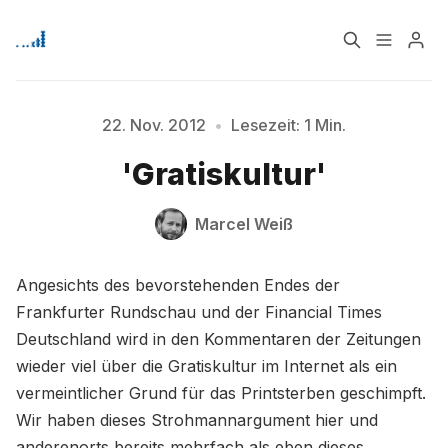
Home
Über
22. Nov. 2012
•
Lesezeit: 1 Min.
'Gratiskultur'
Signup
Bitte geben Sie mindestens 3 Zeichen ein
Marcel Weiß
Angesichts des bevorstehenden Endes der
Frankfurter Rundschau und der Financial Times
Deutschland wird in den Kommentaren der Zeitungen
wieder viel über die Gratiskultur im Internet als ein
vermeintlicher Grund für das Printsterben geschimpft.
Wir haben dieses Strohmannargument hier und
anderenorts bereits mehrfach als eben dieses