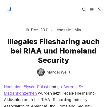
Home
Über
19. Dez. 2011
•
Lesezeit: 1 Min.
Illegales Filesharing auch
Bitte geben Sie mindestens 3 Zeichen ein
Signup
bei RIAA und Homeland
Security
Marcel Weiß
Nach dem Élysée-Palast
und
größeren US-
Medienkonzernen
wurden jetzt illegale Filesharing-
Aktivitäten auch bei RIAA (Recording Industry
Association of America) und Homeland Security