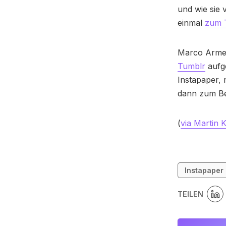
und wie sie
einmal
zum 
Marco Arment
Tumblr
aufge
Instapaper, 
dann zum Be
(
via Martin 
Instapaper
TEILEN