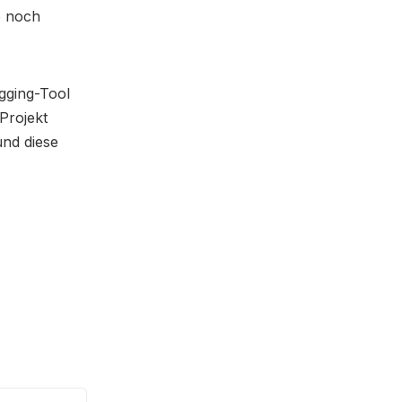
o noch
gging-Tool
Projekt
und diese