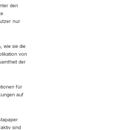
nter den
te
Nutzer nur
 wie sie die
plikation von
samtheit der
ationen für
rkungen auf
stapaper
aktiv sind