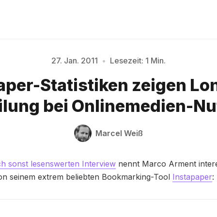
27. Jan. 2011
•
Lesezeit: 1 Min.
Bitte geben Sie mindestens 3 Zeichen ein
aper-Statistiken zeigen Lon
ilung bei Onlinemedien-N
Marcel Weiß
h sonst lesenswerten Interview
nennt Marco Arment inter
 von seinem extrem beliebten Bookmarking-Tool
Instapaper
: