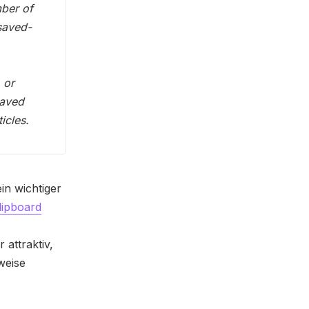
mber of
saved-
 or
saved
icles.
ein wichtiger
lipboard
 attraktiv,
weise