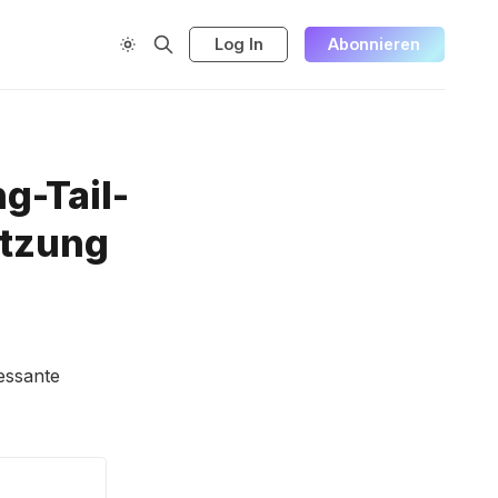
Log In
Abonnieren
g-Tail-
utzung
essante