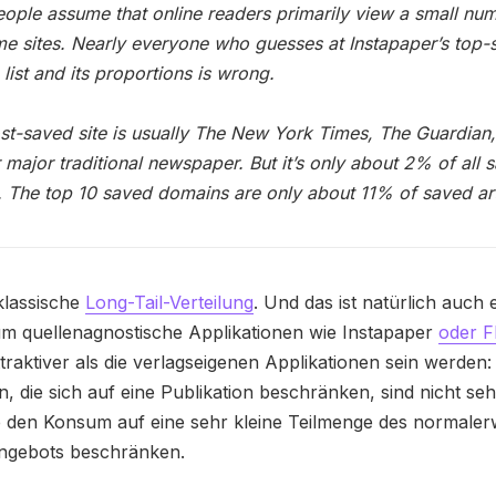
ople assume that online readers primarily view a small nu
e sites. Nearly everyone who guesses at Instapaper’s top-
list and its proportions is wrong.
t-saved site is usually The New York Times, The Guardian,
 major traditional newspaper. But it’s only about 2% of all 
s. The top 10 saved domains are only about 11% of saved art
 klassische
Long-Tail-Verteilung
. Und das ist natürlich auch 
m quellenagnostische Applikationen wie Instapaper
oder F
ttraktiver als die verlagseigenen Applikationen sein werden:
n, die sich auf eine Publikation beschränken, sind nicht sehr
e den Konsum auf eine sehr kleine Teilmenge des normaler
ngebots beschränken.