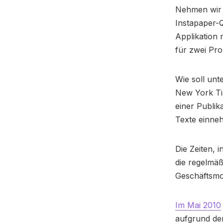
Nehmen wir d
Instapaper-Q
Applikation 
für zwei Pro
Wie soll unt
New York Tim
einer Publik
Texte einne
Die Zeiten, i
die regelmä
Geschäftsmo
Im Mai 2010
aufgrund der