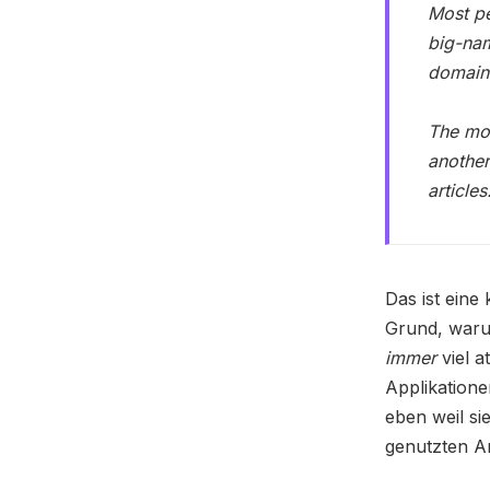
Most pe
big-nam
domain 
The mos
another
article
Das ist eine
Grund, waru
immer
viel a
Applikatione
eben weil si
genutzten A