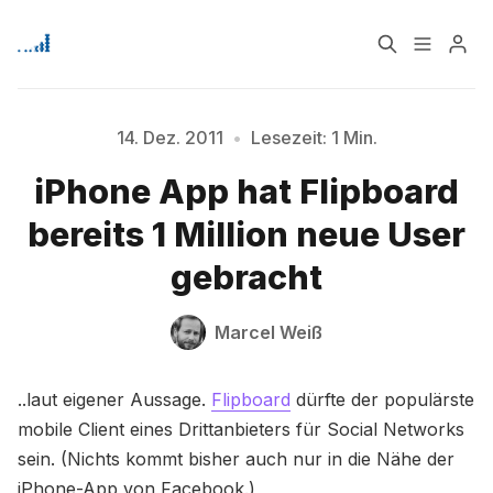
Home
Über
14. Dez. 2011
•
Lesezeit: 1 Min.
Bitte geben Sie mindestens 3 Zeichen ein
iPhone App hat Flipboard
Signup
bereits 1 Million neue User
gebracht
Marcel Weiß
..laut eigener Aussage.
Flipboard
dürfte der populärste
mobile Client eines Drittanbieters für Social Networks
sein. (Nichts kommt bisher auch nur in die Nähe der
iPhone-App von Facebook.)