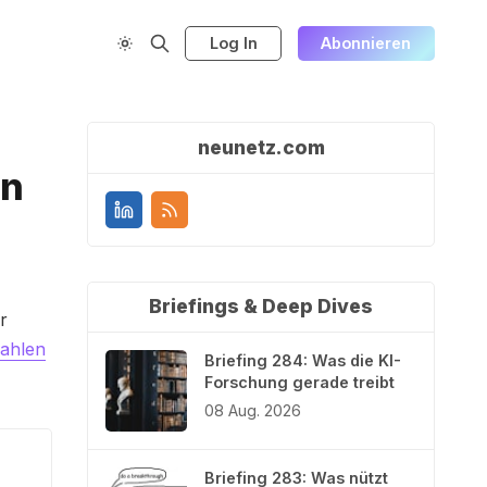
Log In
Abonnieren
neunetz.com
rn
Briefings & Deep Dives
r
Zahlen
Briefing 284: Was die KI-
Forschung gerade treibt
08 Aug. 2026
Briefing 283: Was nützt