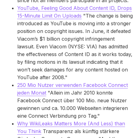
since not all members participate in all projects."
YouTube, Feeling Good About Content ID, Drops
15-Minute Limit On Uploads
"The change is being
introduced as YouTube is moving into a stronger
position on copyright issues. In June, it defeated
Viacom’s $1 billion copyright infringement
lawsuit. Even Viacom (NYSE: VIA) has admitted
the effectiveness of Content ID as it works today,
by filing motions in its lawsuit indicating that it
won’t seek damages for any content hosted on
YouTube after 2008."
250 Mio Nutzer verwenden Facebook Connect
jeden Monat
"Allein im Jahr 2010 konnte
Facebook Connect über 100 Mio. neue Nutzer
gewinnen und ca. 10.000 Webseiten integrieren
eine Connect Verbindung pro Tag."
Why WikiLeaks Matters More (And Less) than
You Think
Transparenz als künftig stärkere