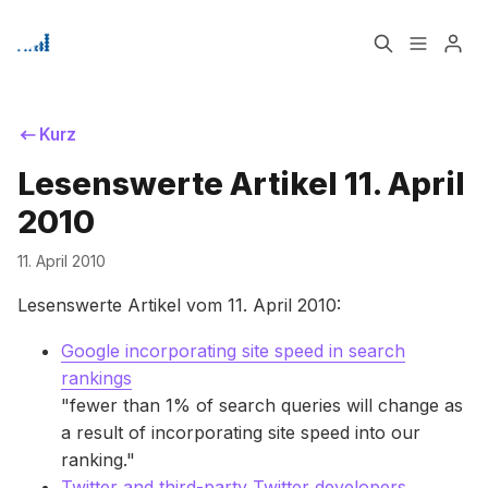
Home
Über
Kurz
Bitte geben Sie mindestens 3 Zeichen ein
Lesenswerte Artikel 11. April
Signup
2010
11. April 2010
Lesenswerte Artikel vom 11. April 2010:
Google incorporating site speed in search
rankings
"fewer than 1% of search queries will change as
a result of incorporating site speed into our
ranking."
Twitter and third-party Twitter developers