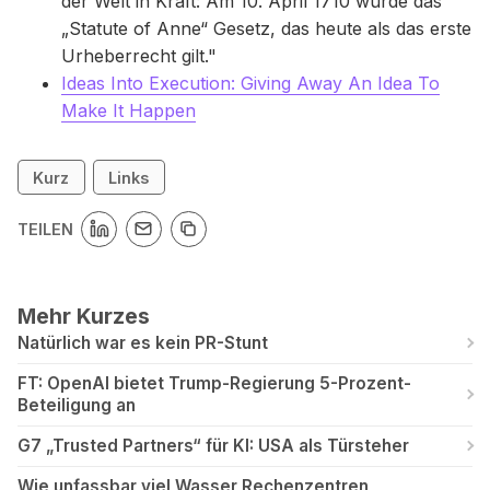
der Welt in Kraft: Am 10. April 1710 wurde das
„Statute of Anne“ Gesetz, das heute als das erste
Urheberrecht gilt."
Ideas Into Execution: Giving Away An Idea To
Make It Happen
Kurz
Links
TEILEN
Mehr Kurzes
Natürlich war es kein PR-Stunt
FT: OpenAI bietet Trump-Regierung 5-Prozent-
Beteiligung an
G7 „Trusted Partners“ für KI: USA als Türsteher
Wie unfassbar viel Wasser Rechenzentren