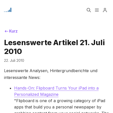
Home
Über
Kurz
Lesenswerte Artikel 21. Juli
Bitte geben Sie mindestens 3 Zeichen ein
Signup
2010
22. Juli 2010
Lesenswerte Analysen, Hintergrundberichte und
interessante News:
Hands-On: Flipboard Turns Your iPad into a
Personalized Magazine
"Flipboard is one of a growing category of iPad
apps that build you a personal newspaper by