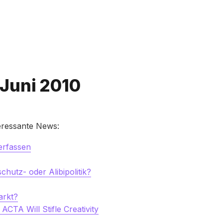
Bitte geben Sie mindestens 3 Zeichen ein
 Juni 2010
eressante News:
 erfassen
hutz- oder Alibipolitik?
arkt?
CTA Will Stifle Creativity