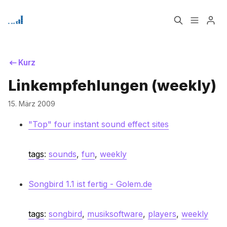
Home
Über
Kurz
Linkempfehlungen (weekly)
Signup
Bitte geben Sie mindestens 3 Zeichen ein
15. März 2009
"Top" four instant sound effect sites
tags
:
sounds
,
fun
,
weekly
Songbird 1.1 ist fertig - Golem.de
tags
:
songbird
,
musiksoftware
,
players
,
weekly