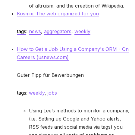
of altruism, and the creation of Wikipedia.
Kosmix: The web organized for you
tags
:
news
,
aggregators
,
weekly
How to Get a Job Using a Company's ORM - On
Careers (usnews.com)
Guter Tipp für Bewerbungen
tags
:
weekly
,
jobs
Using Lee’s methods to monitor a company,
(i.e. Setting up Google and Yahoo alerts,
RSS feeds and social media via tags) you