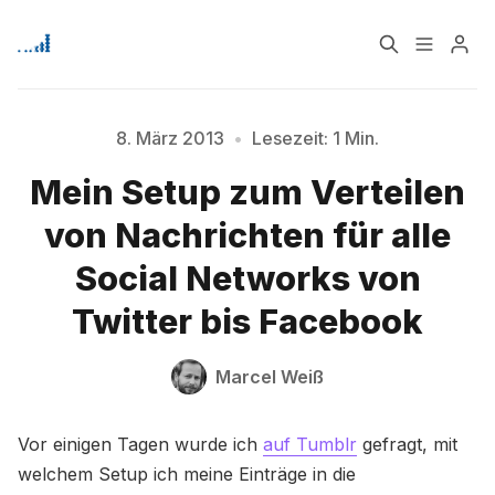
Home
Über
8. März 2013
•
Lesezeit: 1 Min.
Mein Setup zum Verteilen
Bitte geben Sie mindestens 3 Zeichen ein
Signup
von Nachrichten für alle
Social Networks von
Twitter bis Facebook
Marcel Weiß
Vor einigen Tagen wurde ich
auf Tumblr
gefragt, mit
welchem Setup ich meine Einträge in die