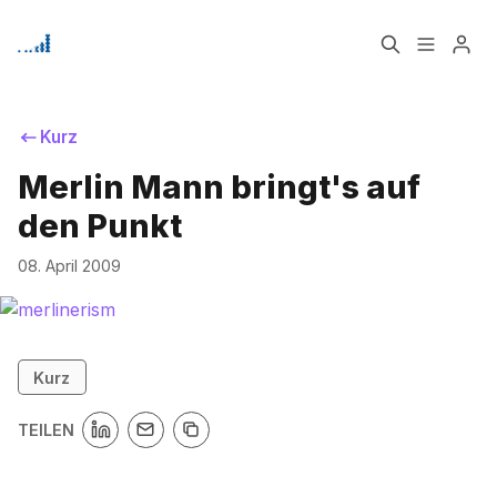
Home
Über
Kurz
Bitte geben Sie mindestens 3 Zeichen ein
Merlin Mann bringt's auf
Signup
den Punkt
08. April 2009
Kurz
TEILEN