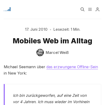
Home
Über
17. Juni 2010
•
Lesezeit: 1 Min.
Mobiles Web im Alltag
Bitte geben Sie mindestens 3 Zeichen ein
Signup
Marcel Weiß
Michael Seemann über
das erzwungene Offline-Sein
in New York:
Ich bin zurückgeworfen, auf eine Zeit von
vor 4 Jahren. Ich muss wieder im Vorhinein