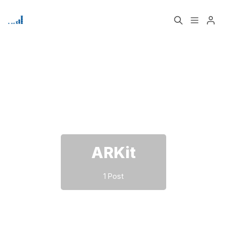
Home
Über
Bitte geben Sie mindestens 3 Zeichen ein
Signup
ARKit
1 Post